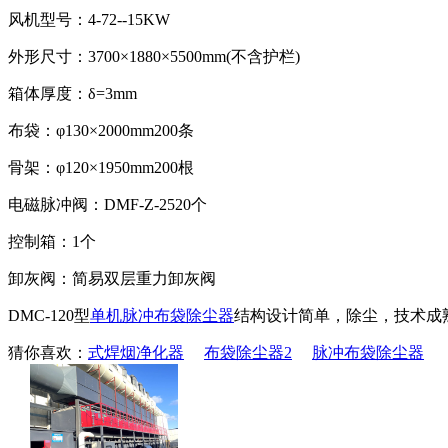
风机型号：4-72--15KW
外形尺寸：3700×1880×5500mm(不含护栏)
箱体厚度：δ=3mm
布袋：φ130×2000mm200条
骨架：φ120×1950mm200根
电磁脉冲阀：DMF-Z-2520个
控制箱：1个
卸灰阀：简易双层重力卸灰阀
DMC-120型
单机脉冲布袋除尘器
结构设计简单，除尘，技术成
猜你喜欢：
式焊烟净化器
布袋除尘器2
脉冲布袋除尘器